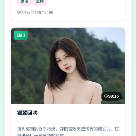
高清
流畅
8.9万
139个月前
热门
99:15
银翼回响
镜头克制到近乎冷漠，却把冒险类型该有的爆发力，压
缩进最后十五分钟的释放。