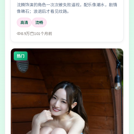
沈腾饰演的角色一次次被失败逼视，配乐像潮水，剧情
像礁石；浪退后才看见纹路。
高清
流畅
8.9万
101个月前
热门