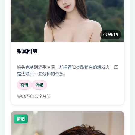
99:15
银翼回响
镜头克制到近乎冷漠，却把冒险类型该有的爆发力，压
缩进最后十五分钟的释放。
高清
流畅
8.8万
63个月前
精选