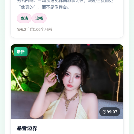
无名回响：当动漫遇见韩国叙事习惯，戏剧性反而更
“像真的”，而不是像舞台。
高清
流畅
6.2千
106个月前
最新
99:07
暴雪边界