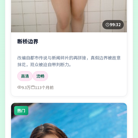
99:32
断桥边界
改编自都市传说与新闻碎片的再拼接，真假边界被故意
抹花，观众被迫自带判断力。
高清
流畅
9.3万
113个月前
热门