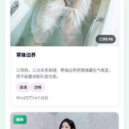
99:46
寒锋边界
三场雨，三次关系裂缝；寒锋边界把情绪藏在气象里，
而不是塞进配乐轰炸里。
高清
流畅
3.8万
74个月前
最新