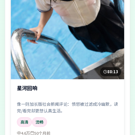
88:13
星河回响
像一则加长版社会新闻评论：愤怒被过滤成冷幽默，读
完/看完却更想认真生活。
高清
流畅
4.6万
50个月前