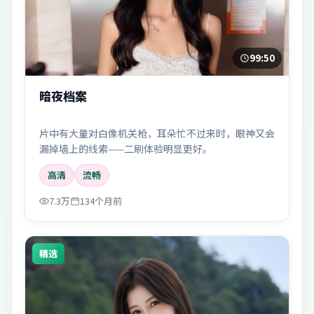
99:50
暗夜档案
片中有大量对白像机关枪，耳朵忙不过来时，眼神又会
漏掉墙上的线索——二刷体验明显更好。
高清
流畅
7.3万
134个月前
精选