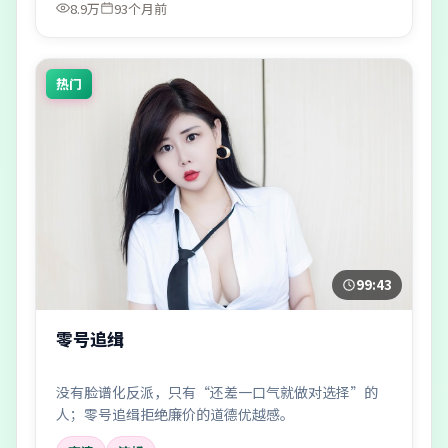
8.9万
93个月前
热门
99:43
零号追缉
没有脸谱化反派，只有“还差一口气就做对选择”的
人；零号追缉拒绝廉价的道德优越感。