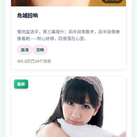
危城回响
慢热型选手，第三幕陡升；前半段像散步，后半段像被
推着跑——耐心给够，回报落在心里。
高清
流畅
5.8万
24个月前
最新