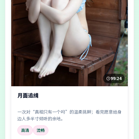
99:24
月面追缉
一次对“真相只有一个吗”的温柔挑衅；看完愿意给身
边人多半寸倾听的余地。
高清
流畅