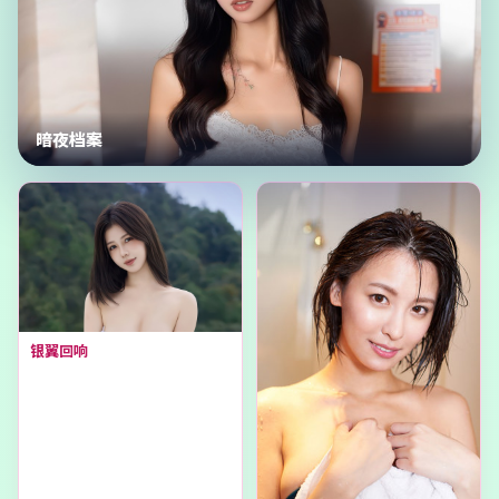
暗夜档案
银翼回响