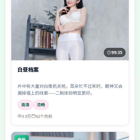
99:35
白昼档案
片中有大量对白像机关枪，耳朵忙不过来时，眼神又会
漏掉墙上的线索——二刷体验明显更好。
高清
流畅
3.9万
62个月前
最新