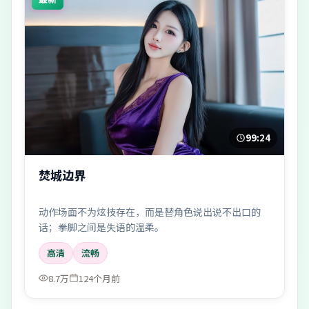
99:24
焚城边界
动作场面不为炫技存在，而是替角色说出说不出口的
话；拳脚之间是失语的温柔。
高清
流畅
8.7万
124个月前