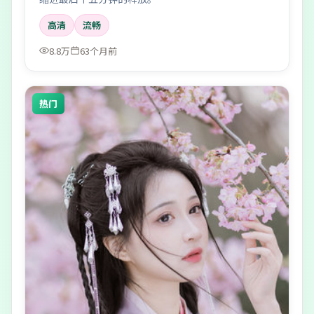
高清
流畅
8.8万
63个月前
热门