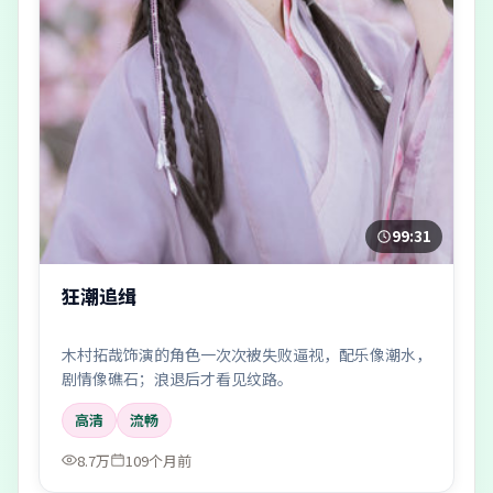
99:31
狂潮追缉
木村拓哉饰演的角色一次次被失败逼视，配乐像潮水，
剧情像礁石；浪退后才看见纹路。
高清
流畅
8.7万
109个月前